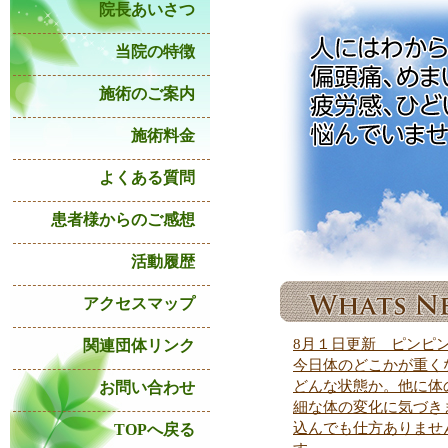
院長あいさつ
当院の特徴
施術のご案内
施術料金
よくある質問
患者様からのご感想
活動履歴
アクセスマップ
8月１日更新 ピンピ
関連団体リンク
今日体のどこかが重く
どんな状態か。他に体
お問い合わせ
細な体の変化に気づき
込んでも仕方ありませ
TOPへ戻る